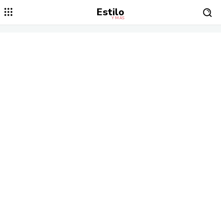
Estilo
Y MÁS