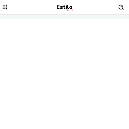
Estilo
Y MÁS