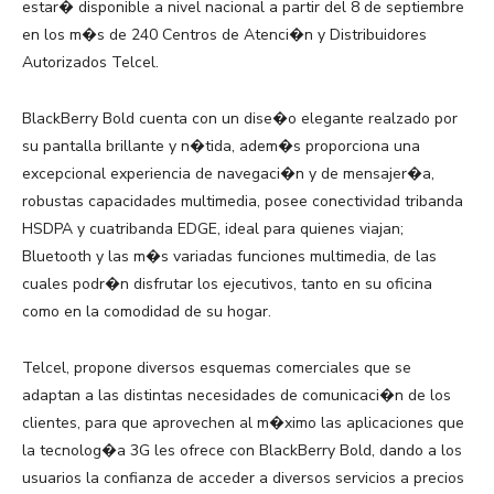
estar� disponible a nivel nacional a partir del 8 de septiembre
en los m�s de 240 Centros de Atenci�n y Distribuidores
Autorizados Telcel.
BlackBerry Bold cuenta con un dise�o elegante realzado por
su pantalla brillante y n�tida, adem�s proporciona una
excepcional experiencia de navegaci�n y de mensajer�a,
robustas capacidades multimedia, posee conectividad tribanda
HSDPA y cuatribanda EDGE, ideal para quienes viajan;
Bluetooth y las m�s variadas funciones multimedia, de las
cuales podr�n disfrutar los ejecutivos, tanto en su oficina
como en la comodidad de su hogar.
Telcel, propone diversos esquemas comerciales que se
adaptan a las distintas necesidades de comunicaci�n de los
clientes, para que aprovechen al m�ximo las aplicaciones que
la tecnolog�a 3G les ofrece con BlackBerry Bold, dando a los
usuarios la confianza de acceder a diversos servicios a precios