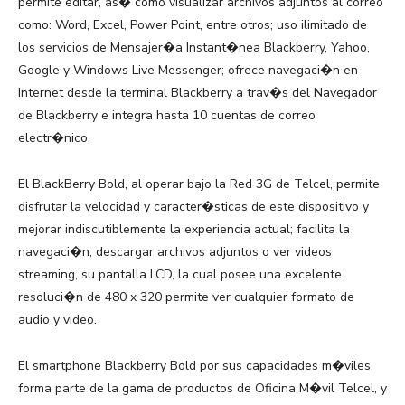
permite editar, as� como visualizar archivos adjuntos al correo
como: Word, Excel, Power Point, entre otros; uso ilimitado de
los servicios de Mensajer�a Instant�nea Blackberry, Yahoo,
Google y Windows Live Messenger; ofrece navegaci�n en
Internet desde la terminal Blackberry a trav�s del Navegador
de Blackberry e integra hasta 10 cuentas de correo
electr�nico.
El BlackBerry Bold, al operar bajo la Red 3G de Telcel, permite
disfrutar la velocidad y caracter�sticas de este dispositivo y
mejorar indiscutiblemente la experiencia actual; facilita la
navegaci�n, descargar archivos adjuntos o ver videos
streaming, su pantalla LCD, la cual posee una excelente
resoluci�n de 480 x 320 permite ver cualquier formato de
audio y video.
El smartphone Blackberry Bold por sus capacidades m�viles,
forma parte de la gama de productos de Oficina M�vil Telcel, y