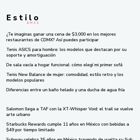
E s t i l o
& M À S
¿Te imaginas ganar una cena de $3,000 en los mejores
restaurantes de CDMX? Así puedes participar
Tenis ASICS para hombre: los modelos que destacan por su
soporte y amortiguación
De sala vacía a hogar funcional: cómo elegí mi primer sofá
Tenis New Balance de mujer: comodidad, estilo retro y los
modelos populares
Diferencias entre un baño helado y una ducha de agua fría
Salomon llega a TAF con la XT-Whisper Void: el trail se vuelve
arte urbano
Starbucks Rewards cumple 11 años en México con bebidas a
$49 por tiempo limitado
Subway celebra 35 años en México trayendo de vuelta su Sub