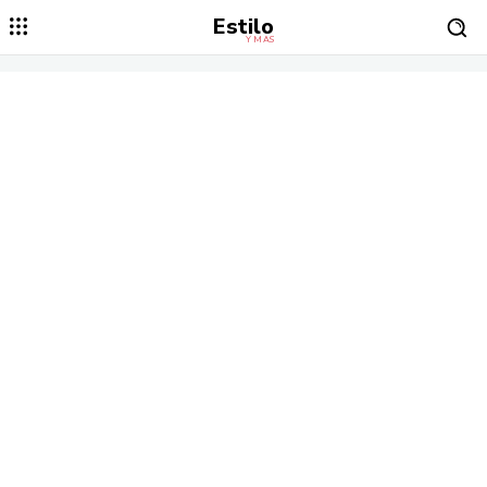
Estilo
Y MÁS