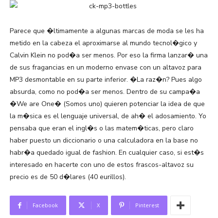
Parece que �ltimamente a algunas marcas de moda se les ha
metido en la cabeza el aproximarse al mundo tecnol�gico y
Calvin Klein no pod�a ser menos. Por eso la firma lanzar� una
de sus fragancias en un moderno envase con un altavoz para
MP3 desmontable en su parte inferior. �La raz�n? Pues algo
absurda, como no pod�a ser menos. Dentro de su campa�a
�We are One� (Somos uno) quieren potenciar la idea de que
la m�sica es el lenguaje universal, de ah� el adosamiento. Yo
pensaba que eran el ingl�s o las matem�ticas, pero claro
haber puesto un diccionario o una calculadora en la base no
habr�a quedado igual de fashion. En cualquier caso, si est�s
interesado en hacerte con uno de estos frascos-altavoz su
precio es de 50 d�lares (40 eurillos).
Facebook
X
Pinterest