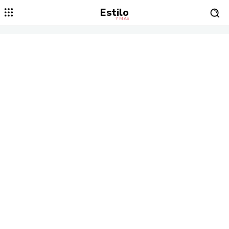
Estilo
Y MÁS