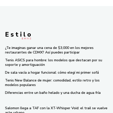
E s t i l o
& M À S
¿Te imaginas ganar una cena de $3,000 en los mejores
restaurantes de CDMX? Así puedes participar
Tenis ASICS para hombre: los modelos que destacan por su
soporte y amortiguación
De sala vacía a hogar funcional: cómo elegí mi primer sofá
Tenis New Balance de mujer: comodidad, estilo retro y los
modelos populares
Diferencias entre un baño helado y una ducha de agua fría
Salomon llega a TAF con la XT-Whisper Void: el trail se vuelve
arte urbano