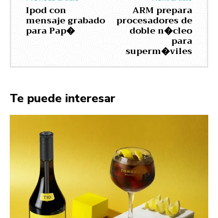
Ipod con
ARM prepara
mensaje grabado
procesadores de
para Pap�
doble n�cleo
para
superm�viles
Te puede interesar