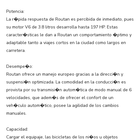
Potencia:
La r�pida respuesta de Routan es percibida de inmediato, pues
su motor V6 de 3.8 litros desarrolla hasta 197 HP. Estas
caracter�sticas le dan a Routan un comportamiento �ptimo y
adaptable tanto a viajes cortos en la ciudad como largos en
carretera.
Desempe�o:
Routan ofrece un manejo europeo gracias a la direcci�n y
suspensi�n optimizada. La comodidad en la conducci�n es
provista por su transmisi�n autom�tica de modo manual de 6
velocidades, que adem�s de ofrecer el confort de un
veh�culo autom�tico, posee la agilidad de los cambios
manuales.
Capacidad:
Cargar el equipaje, las bicicletas de los ni�os u objetos