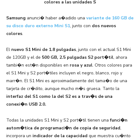
Samsung
anunci� haber a�adido una
variante de 160 GB de
su disco duro externo Mini S1
, junto con
dos nuevos
colores
.
El
nuevo S1 Mini de 1.8 pulgadas
, junto con el actual S1 Mini
de 120GB y el de
500 GB, 2.5 pulgadas S2 port�til
, ahora
tambi�n est�n disponibles en
rosa y azul
. Otros colores para
el S1 Mini y S2 port�tiles incluyen el negro, blanco, rojo y
marr�n. El S1 Mini es aproximadamente del tama�o de una
tarjeta de cr�dito, aunque mucho m�s gruesa. Tanto la
interfaz del S1 como la del S2 es a trav�s de una
conexi�n USB 2.0.
Todas la unidades S1 Mini y S2 port�til tienen una
funci�n
autom�tica de programaci�n de copia de seguridad
,
incorpora un
indicador de la capacidad
que muestra cu�nto