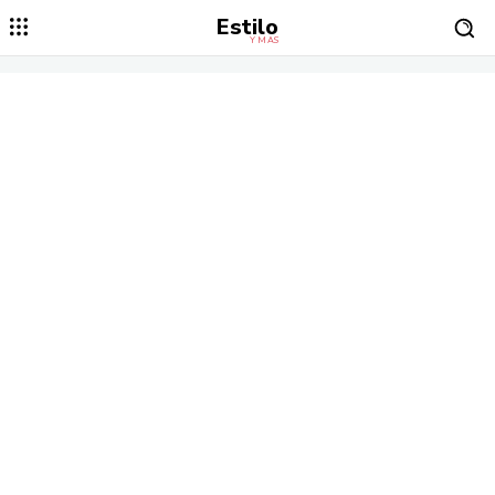
Estilo
Y MÁS