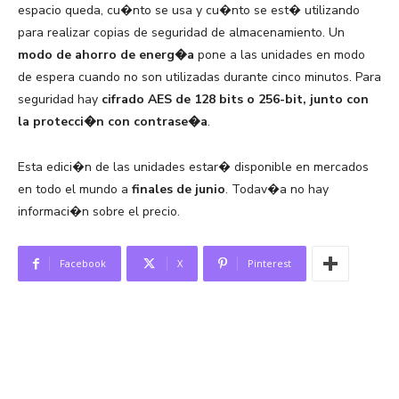
espacio queda, cu�nto se usa y cu�nto se est� utilizando
para realizar copias de seguridad de almacenamiento. Un
modo de ahorro de energ�a
pone a las unidades en modo
de espera cuando no son utilizadas durante cinco minutos. Para
seguridad hay
cifrado AES de 128 bits o 256-bit, junto con
la protecci�n con contrase�a
.
Esta edici�n de las unidades estar� disponible en mercados
en todo el mundo a
finales de junio
. Todav�a no hay
informaci�n sobre el precio.
Facebook
X
Pinterest