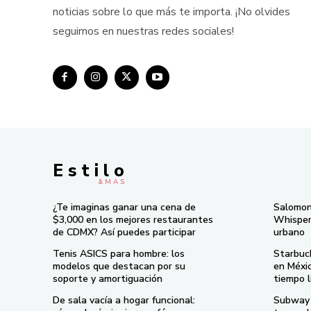
noticias sobre lo que más te importa. ¡No olvides
seguirnos en nuestras redes sociales!
E s t i l o
& M À S
¿Te imaginas ganar una cena de
Salomon
$3,000 en los mejores restaurantes
Whisper 
de CDMX? Así puedes participar
urbano
Tenis ASICS para hombre: los
Starbuc
modelos que destacan por su
en Méxi
soporte y amortiguación
tiempo l
De sala vacía a hogar funcional:
Subway 