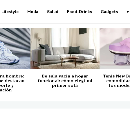
Lifestyle
Moda
Salud
Food-Drinks
Gadgets
♥
ara hombre:
De sala vacía a hogar
Tenis New B
ue destacan
funcional: cómo elegí mi
comodidad,
porte y
primer sofá
los mode
ación