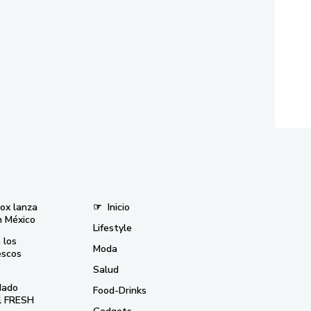
nox lanza
☞
Inicio
n México
Lifestyle
 los
Moda
escos
Salud
dado
Food-Drinks
el FRESH