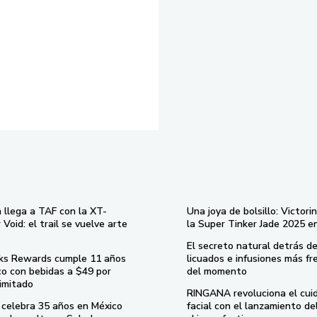
 llega a TAF con la XT-
Una joya de bolsillo: Victori
Void: el trail se vuelve arte
la Super Tinker Jade 2025 e
El secreto natural detrás de
ks Rewards cumple 11 años
licuados e infusiones más fr
co con bebidas a $49 por
del momento
imitado
RINGANA revoluciona el cui
celebra 35 años en México
facial con el lanzamiento d