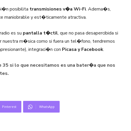
i�n posibilita
transmisiones v�a Wi-Fi
. Adema�s,
e maniobrable y est�ticamente atractiva.
radio es su
pantalla t�ctil
, que no pasa desapercibida si
r nuestra m�sica como si fuera un tel�fono, tendremos
presionante), integraci�n con
Picasa y Facebook
.
e 35 si lo que necesitamos es una bater�a que nos
tes.
Pinterest
WhatsApp