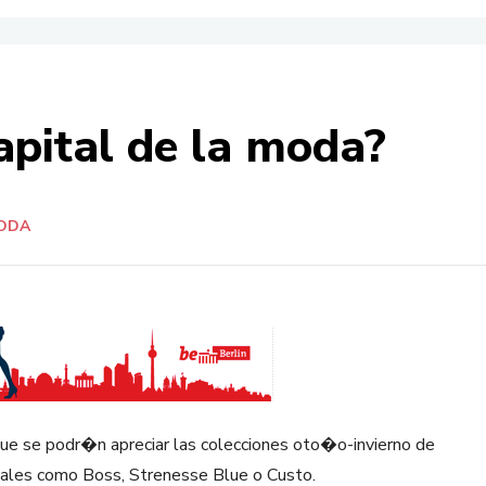
pital de la moda?
ODA
 que se podr�n apreciar las colecciones oto�o-invierno de
tales como Boss, Strenesse Blue o Custo.