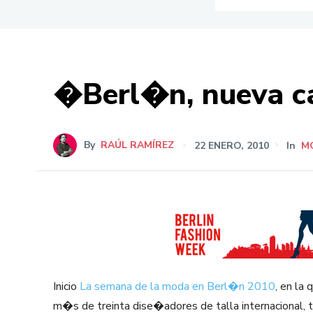
�Berl�n, nueva ca
By
RAÚL RAMÍREZ
22 ENERO, 2010
In
M
Inicio
La semana de la moda en Berl�n 2010
, en la
m�s de treinta dise�adores de talla internacional, 