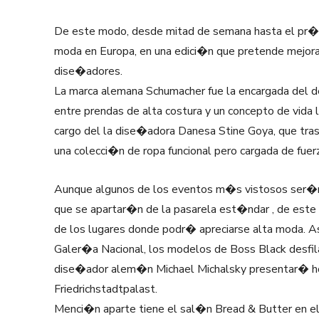
De este modo, desde mitad de semana hasta el pr�
moda en Europa, en una edici�n que pretende mejorar
dise�adores.
La marca alemana Schumacher fue la encargada del de
entre prendas de alta costura y un concepto de vida 
cargo del la dise�adora Danesa Stine Goya, que tras 
una colecci�n de ropa funcional pero cargada de fuer
Aunque algunos de los eventos m�s vistosos ser�n 
que se apartar�n de la pasarela est�ndar , de est
de los lugares donde podr� apreciarse alta moda. As
Galer�a Nacional, los modelos de Boss Black desfil
dise�ador alem�n Michael Michalsky presentar� ho
Friedrichstadtpalast.
Menci�n aparte tiene el sal�n Bread & Butter en 