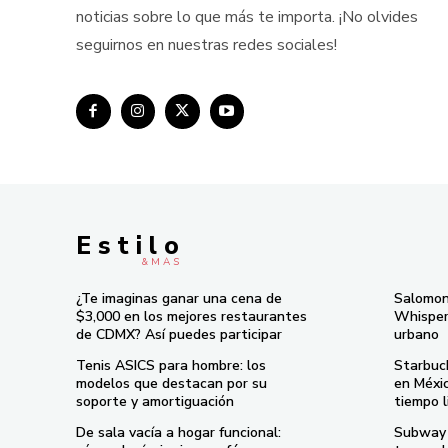
noticias sobre lo que más te importa. ¡No olvides
seguirnos en nuestras redes sociales!
E s t i l o
& M À S
¿Te imaginas ganar una cena de
Salomon
$3,000 en los mejores restaurantes
Whisper 
de CDMX? Así puedes participar
urbano
Tenis ASICS para hombre: los
Starbuc
modelos que destacan por su
en Méxi
soporte y amortiguación
tiempo l
De sala vacía a hogar funcional:
Subway 