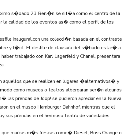
ximo s�bado 23 Berl�n se sit�a como el centro de la
 la calidad de los eventos as� como el perfil de los
sfile inaugural.con una colecci�n basada en el contraste
libre y f�cil. El desfile de clausura del s�bado estar� a
haber trabajado con Karl Lagerfeld y Chanel, presentara
za.
aquellos que se realicen en lugares �alternativos� y
e modo como museos o teatros albergaran ser�n algunos
� las prendas de Joop! se pudieron apreciar en la Nueva
aron en el museo Hamburger Bahnhof, mientras que el
y sus prendas en el hermoso teatro de variedades
el que marcas m�s frescas como� Diesel, Boss Orange o