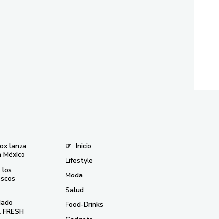
nox lanza
☞
Inicio
n México
Lifestyle
 los
Moda
escos
Salud
dado
Food-Drinks
el FRESH