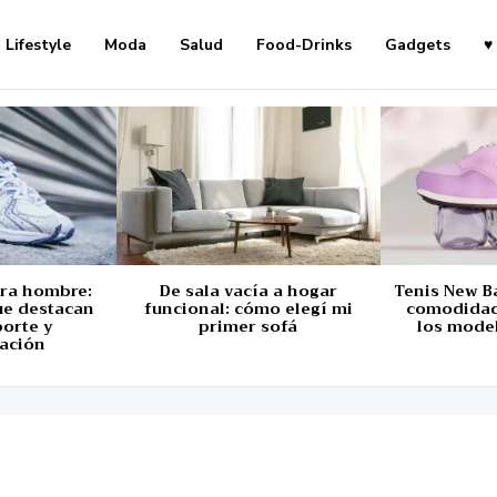
Lifestyle
Moda
Salud
Food-Drinks
Gadgets
♥
ara hombre:
De sala vacía a hogar
Tenis New B
ue destacan
funcional: cómo elegí mi
comodidad,
porte y
primer sofá
los mode
ación