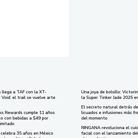
 llega a TAF con la XT-
Una joya de bolsillo: Victori
Void: el trail se vuelve arte
la Super Tinker Jade 2025 e
El secreto natural detrás de
ks Rewards cumple 11 años
licuados e infusiones más fr
co con bebidas a $49 por
del momento
imitado
RINGANA revoluciona el cui
celebra 35 años en México
facial con el lanzamiento d