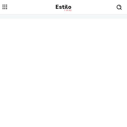
Estilo
Y MÁS