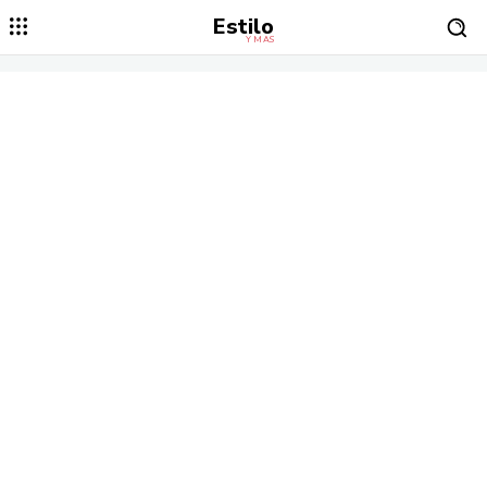
Estilo
Y MÁS