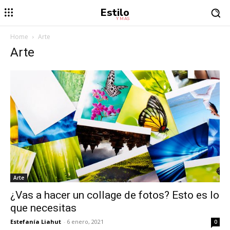
Estilo
Y MÁS
Home
Arte
Arte
Arte
¿Vas a hacer un collage de fotos? Esto es lo
que necesitas
Estefanía Liahut
-
6 enero, 2021
0