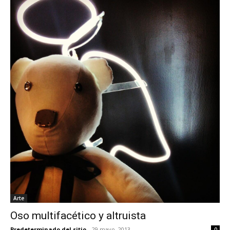
Arte
Oso multifacético y altruista
Predeterminado del sitio
-
29 mayo, 2013
0