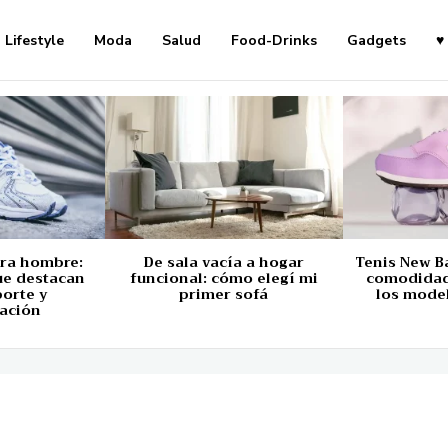
Lifestyle
Moda
Salud
Food-Drinks
Gadgets
♥
ara hombre:
De sala vacía a hogar
Tenis New B
ue destacan
funcional: cómo elegí mi
comodidad,
porte y
primer sofá
los mode
ación