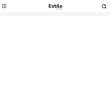
Estilo
Y MÁS