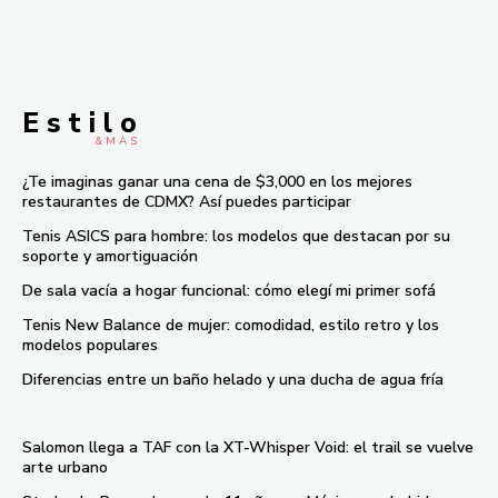
E s t i l o
& M À S
¿Te imaginas ganar una cena de $3,000 en los mejores
restaurantes de CDMX? Así puedes participar
Tenis ASICS para hombre: los modelos que destacan por su
soporte y amortiguación
De sala vacía a hogar funcional: cómo elegí mi primer sofá
Tenis New Balance de mujer: comodidad, estilo retro y los
modelos populares
Diferencias entre un baño helado y una ducha de agua fría
Salomon llega a TAF con la XT-Whisper Void: el trail se vuelve
arte urbano