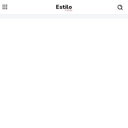
Estilo
Y MÁS