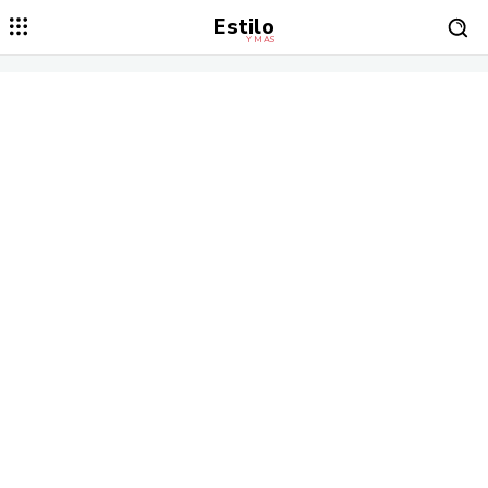
Estilo
Y MÁS