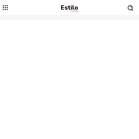
Estilo
Y MÁS