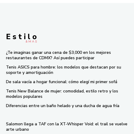
E s t i l o
& M À S
¿Te imaginas ganar una cena de $3,000 en los mejores
restaurantes de CDMX? Así puedes participar
Tenis ASICS para hombre: los modelos que destacan por su
soporte y amortiguación
De sala vacía a hogar funcional: cómo elegí mi primer sofá
Tenis New Balance de mujer: comodidad, estilo retro y los
modelos populares
Diferencias entre un baño helado y una ducha de agua fría
Salomon llega a TAF con la XT-Whisper Void: el trail se vuelve
arte urbano