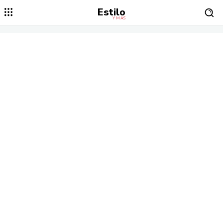
Estilo
Y MÁS