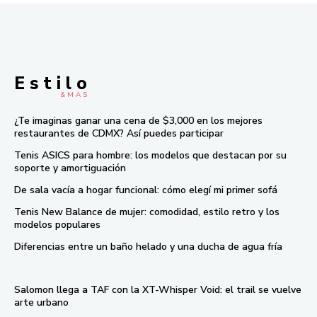
E s t i l o
& M À S
¿Te imaginas ganar una cena de $3,000 en los mejores
restaurantes de CDMX? Así puedes participar
Tenis ASICS para hombre: los modelos que destacan por su
soporte y amortiguación
De sala vacía a hogar funcional: cómo elegí mi primer sofá
Tenis New Balance de mujer: comodidad, estilo retro y los
modelos populares
Diferencias entre un baño helado y una ducha de agua fría
Salomon llega a TAF con la XT-Whisper Void: el trail se vuelve
arte urbano