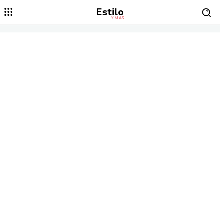
Estilo
Y MÁS