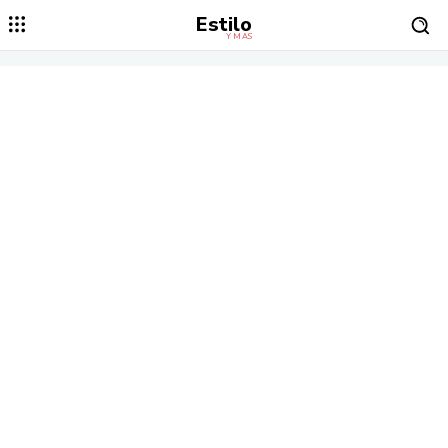
Estilo
Y MÁS