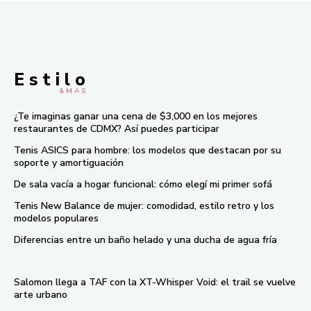
E s t i l o
& M À S
¿Te imaginas ganar una cena de $3,000 en los mejores
restaurantes de CDMX? Así puedes participar
Tenis ASICS para hombre: los modelos que destacan por su
soporte y amortiguación
De sala vacía a hogar funcional: cómo elegí mi primer sofá
Tenis New Balance de mujer: comodidad, estilo retro y los
modelos populares
Diferencias entre un baño helado y una ducha de agua fría
Salomon llega a TAF con la XT-Whisper Void: el trail se vuelve
arte urbano