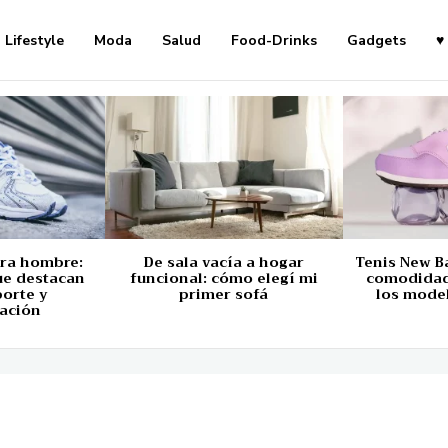
Lifestyle
Moda
Salud
Food-Drinks
Gadgets
♥
ara hombre:
De sala vacía a hogar
Tenis New B
ue destacan
funcional: cómo elegí mi
comodidad,
porte y
primer sofá
los mode
ación