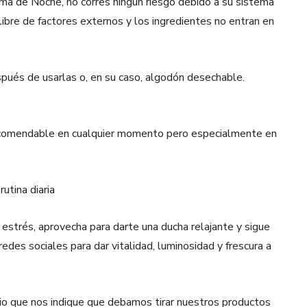
a de Noche, no corres ningún riesgo debido a su sistema
libre de factores externos y los ingredientes no entran en
pués de usarlas o, en su caso, algodón desechable.
ecomendable en cualquier momento pero especialmente en
rutina diaria
estrés, aprovecha para darte una ducha relajante y sigue
edes sociales para dar vitalidad, luminosidad y frescura a
io que nos indique que debamos tirar nuestros productos