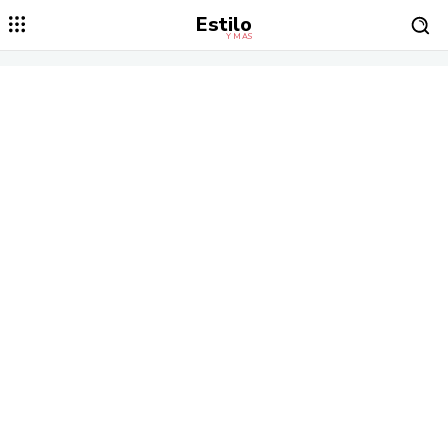
Estilo
Y MÁS