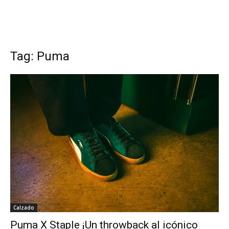
Tag: Puma
Calzado
Puma X Staple ¡Un throwback al icónico