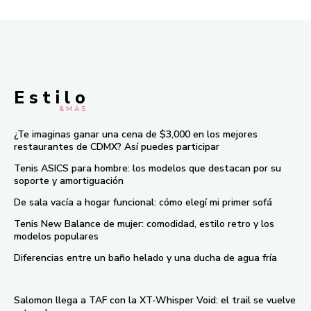
E s t i l o
& M À S
¿Te imaginas ganar una cena de $3,000 en los mejores
restaurantes de CDMX? Así puedes participar
Tenis ASICS para hombre: los modelos que destacan por su
soporte y amortiguación
De sala vacía a hogar funcional: cómo elegí mi primer sofá
Tenis New Balance de mujer: comodidad, estilo retro y los
modelos populares
Diferencias entre un baño helado y una ducha de agua fría
Salomon llega a TAF con la XT-Whisper Void: el trail se vuelve