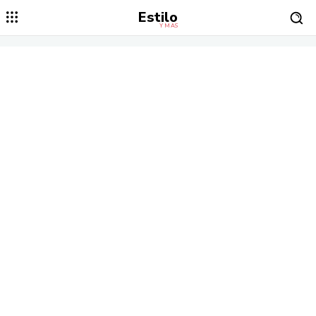
Estilo
Y MÁS