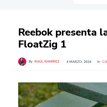
Reebok presenta la
FloatZig 1
By
RAÚL RAMÍREZ
4 MARZO, 2024
In
C