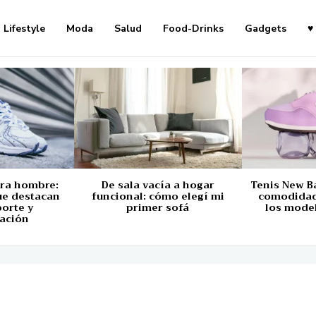
Lifestyle
Moda
Salud
Food-Drinks
Gadgets
♥
ara hombre:
De sala vacía a hogar
Tenis New B
ue destacan
funcional: cómo elegí mi
comodidad,
porte y
primer sofá
los mode
ación