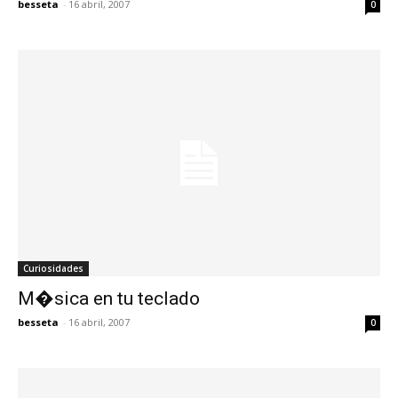
besseta
-
16 abril, 2007
0
Curiosidades
M�sica en tu teclado
besseta
-
16 abril, 2007
0