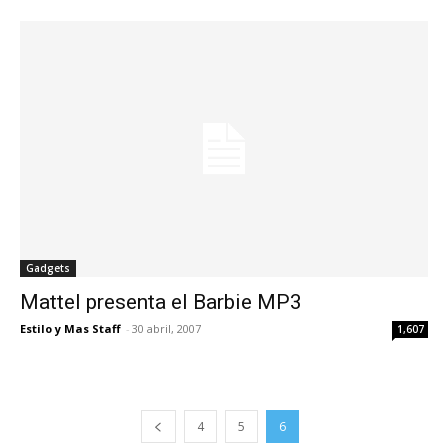
Gadgets
Mattel presenta el Barbie MP3
Estilo y Mas Staff
-
30 abril, 2007
1,607
4
5
6