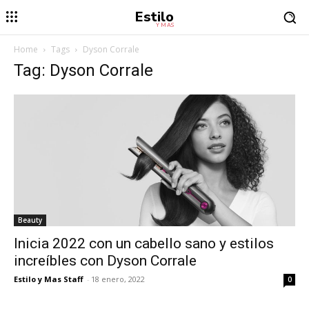
Estilo
Y MÁS
Home
Tags
Dyson Corrale
Tag: Dyson Corrale
Beauty
Inicia 2022 con un cabello sano y estilos
increíbles con Dyson Corrale
Estilo y Mas Staff
-
18 enero, 2022
0