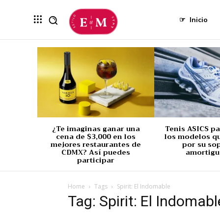
☞
Inicio
¿Te imaginas ganar una
Tenis ASICS p
cena de $3,000 en los
los modelos q
mejores restaurantes de
por su so
CDMX? Así puedes
amortigu
participar
Home
Tags
Spirit: El Indomable
Tag: Spirit: El Indomabl