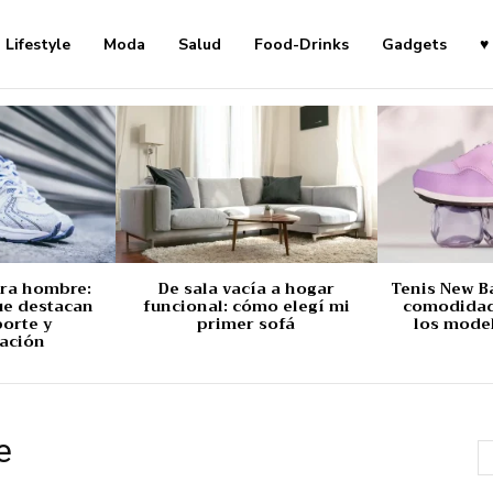
Lifestyle
Moda
Salud
Food-Drinks
Gadgets
♥
ara hombre:
De sala vacía a hogar
Tenis New B
ue destacan
funcional: cómo elegí mi
comodidad,
porte y
primer sofá
los mode
ación
e