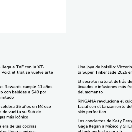
 llega a TAF con la XT-
Una joya de bolsillo: Victori
Void: el trail se vuelve arte
la Super Tinker Jade 2025 e
El secreto natural detrás de
ks Rewards cumple 11 años
licuados e infusiones más fr
co con bebidas a $49 por
del momento
imitado
RINGANA revoluciona el cui
celebra 35 años en México
facial con el lanzamiento d
o de vuelta su Sub de
skin perfection
gas más icónico
Los conciertos de Katy Perr
 era de las cocinas
Gaga llegan a México y SHEI
ntes llega a méxico:
el look perfecto para ti