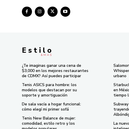
E s t i l o
& M À S
¿Te imaginas ganar una cena de
Salomon
$3,000 en los mejores restaurantes
Whisper 
de CDMX? Así puedes participar
urbano
Tenis ASICS para hombre: los
Starbuc
modelos que destacan por su
en Méxi
soporte y amortiguación
tiempo l
De sala vacía a hogar funcional:
Subway 
cómo elegí mi primer sofá
trayend
Albóndi
Tenis New Balance de mujer:
comodidad, estilo retro y los
La nueva
modelos populares
intelige