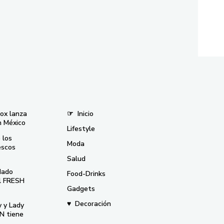
nox lanza
☞
Inicio
n México
Lifestyle
 los
Moda
escos
Salud
dado
Food-Drinks
el FRESH
Gadgets
♥
Decoración
y y Lady
N tiene