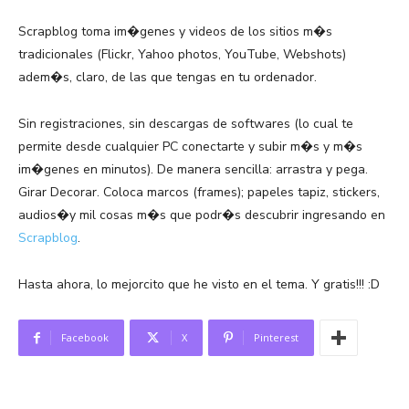
Scrapblog toma im�genes y videos de los sitios m�s
tradicionales (Flickr, Yahoo photos, YouTube, Webshots)
adem�s, claro, de las que tengas en tu ordenador.
Sin registraciones, sin descargas de softwares (lo cual te
permite desde cualquier PC conectarte y subir m�s y m�s
im�genes en minutos). De manera sencilla: arrastra y pega.
Girar Decorar. Coloca marcos (frames); papeles tapiz, stickers,
audios�y mil cosas m�s que podr�s descubrir ingresando en
Scrapblog
.
Hasta ahora, lo mejorcito que he visto en el tema. Y gratis!!! :D
Facebook
X
Pinterest