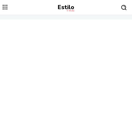
Estilo
Y MÁS