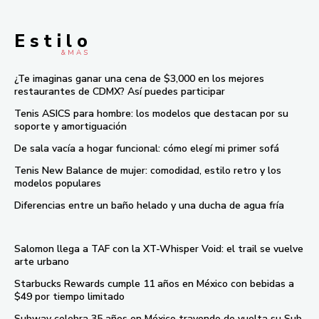
E s t i l o
& M À S
¿Te imaginas ganar una cena de $3,000 en los mejores
restaurantes de CDMX? Así puedes participar
Tenis ASICS para hombre: los modelos que destacan por su
soporte y amortiguación
De sala vacía a hogar funcional: cómo elegí mi primer sofá
Tenis New Balance de mujer: comodidad, estilo retro y los
modelos populares
Diferencias entre un baño helado y una ducha de agua fría
Salomon llega a TAF con la XT-Whisper Void: el trail se vuelve
arte urbano
Starbucks Rewards cumple 11 años en México con bebidas a
$49 por tiempo limitado
Subway celebra 35 años en México trayendo de vuelta su Sub