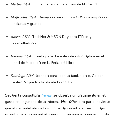
Martes 24/4
: Encuentro anual de socios de Microsoft.
Mi�rcoles 25/4
: Desayuno para CIOs y COSs de empresas
medianas y grandes.
Jueves 26/4
: TechNet & MSDN Day para ITPros y
desarrolladores.
Viernes 27/4
: Charla para docentes de inform�tica en el
stand de Microsoft en la Feria del Libro.
Domingo 29/4
: Jornada para toda la familia en el Golden
Center Parque Norte, desde las 15 hs.
Seg�n la consultora
Trends
,
se
observa un crecimiento en el
gasto en seguridad de la informaci�n.�Por otra parte, advierte
que el uso indebido de la informaci�n resulta el riesgo m�s
importante a la seguridad y por ende reconoce la necesidad de