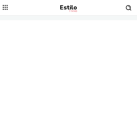
Estilo
Y MÁS