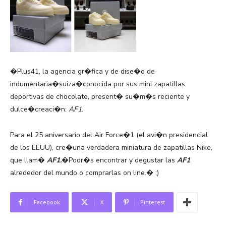
�Plus41, la agencia gr�fica y de dise�o de
indumentaria�suiza�conocida por sus mini zapatillas
deportivas de chocolate, present� su�m�s reciente y
dulce�creaci�n:
AF1
.
Para el 25 aniversario del Air Force�1 (el avi�n presidencial
de los EEUU), cre�una verdadera miniatura de zapatillas Nike,
que llam�
AF1.
�Podr�s encontrar y degustar las
AF1
alrededor del mundo o comprarlas on line.� ;)
Facebook
X
Pinterest