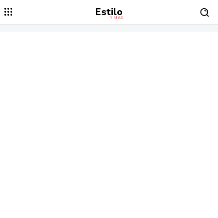
Estilo
Y MÁS