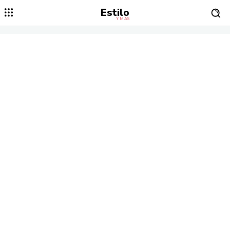
Estilo
Y MÁS