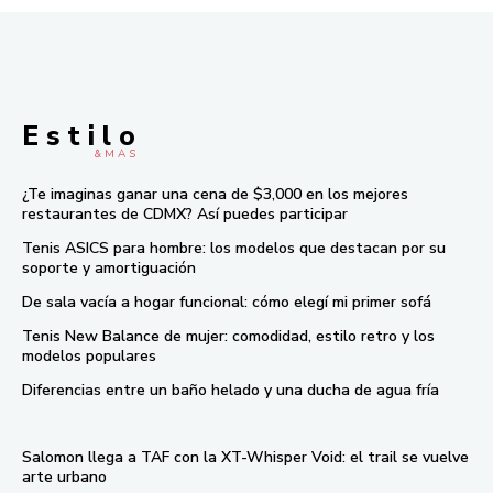
E s t i l o
& M À S
¿Te imaginas ganar una cena de $3,000 en los mejores
restaurantes de CDMX? Así puedes participar
Tenis ASICS para hombre: los modelos que destacan por su
soporte y amortiguación
De sala vacía a hogar funcional: cómo elegí mi primer sofá
Tenis New Balance de mujer: comodidad, estilo retro y los
modelos populares
Diferencias entre un baño helado y una ducha de agua fría
Salomon llega a TAF con la XT-Whisper Void: el trail se vuelve
arte urbano