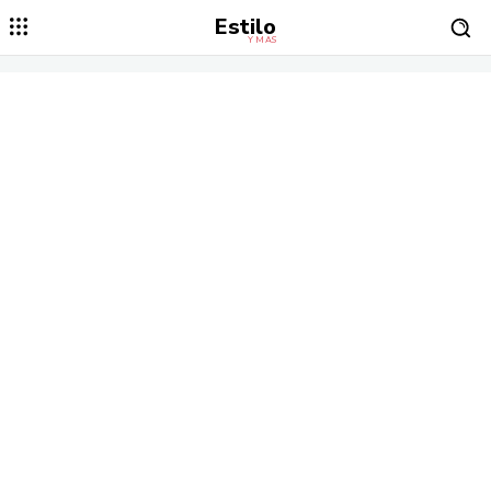
Estilo
Y MÁS