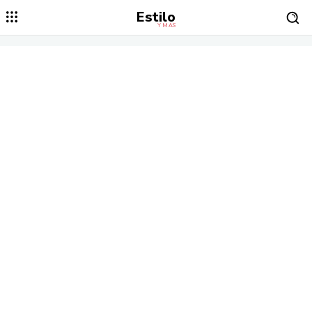
Estilo
Y MÁS