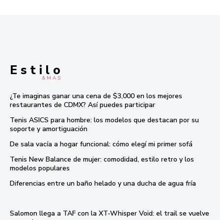
E s t i l o
& M À S
¿Te imaginas ganar una cena de $3,000 en los mejores
restaurantes de CDMX? Así puedes participar
Tenis ASICS para hombre: los modelos que destacan por su
soporte y amortiguación
De sala vacía a hogar funcional: cómo elegí mi primer sofá
Tenis New Balance de mujer: comodidad, estilo retro y los
modelos populares
Diferencias entre un baño helado y una ducha de agua fría
Salomon llega a TAF con la XT-Whisper Void: el trail se vuelve