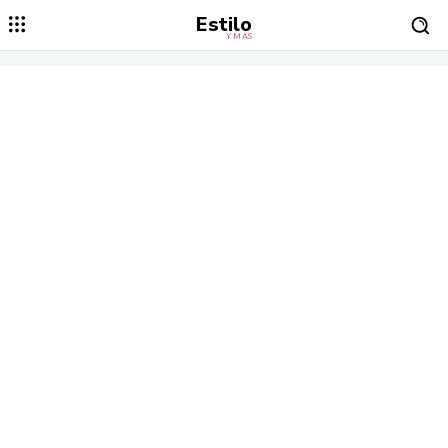
Estilo
Y MÁS