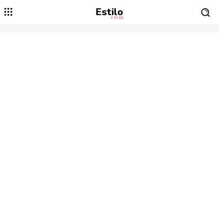
Estilo
Y MÁS