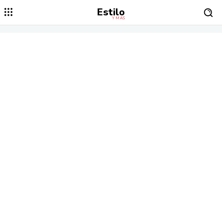
Estilo
Y MÁS