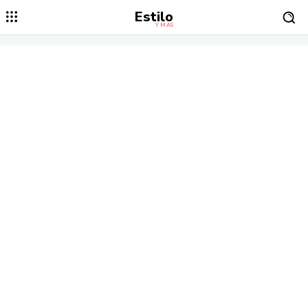
Estilo
Y MÁS