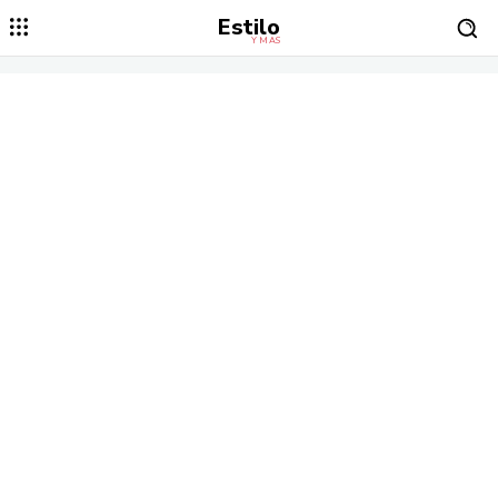
Estilo
Y MÁS