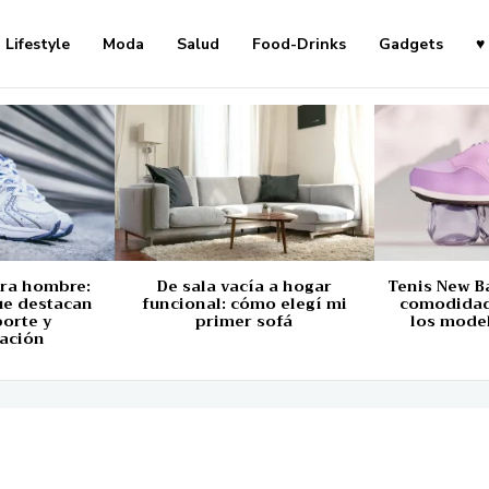
Lifestyle
Moda
Salud
Food-Drinks
Gadgets
♥
ara hombre:
De sala vacía a hogar
Tenis New B
ue destacan
funcional: cómo elegí mi
comodidad,
porte y
primer sofá
los mode
ación