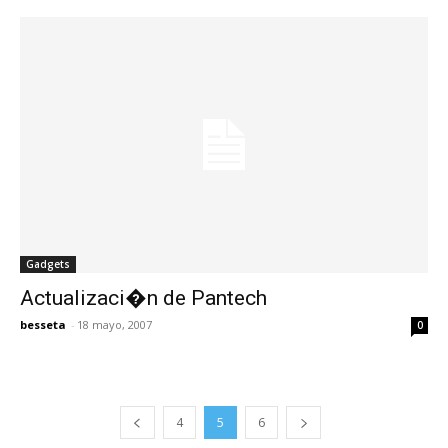
Gadgets
Actualizaci�n de Pantech
besseta
-
18 mayo, 2007
0
4
5
6