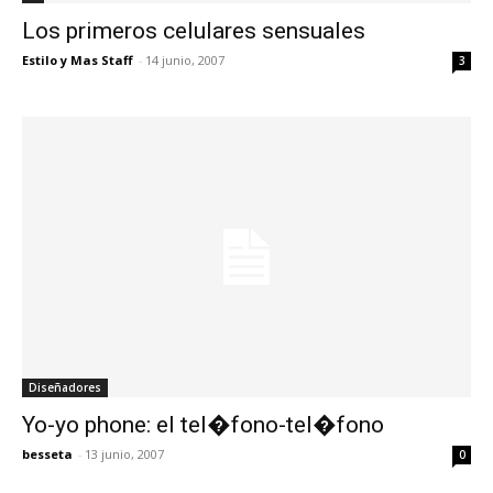
Los primeros celulares sensuales
Estilo y Mas Staff
-
14 junio, 2007
3
Diseñadores
Yo-yo phone: el tel�fono-tel�fono
besseta
-
13 junio, 2007
0