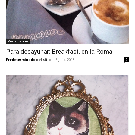
Restaurantes
Para desayunar: Breakfast, en la Roma
Predeterminado del sitio
-
18 julio, 2013
0