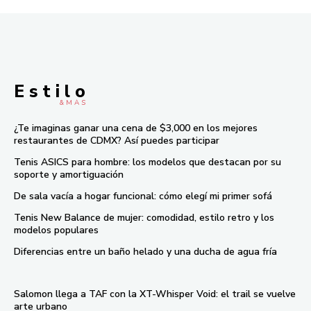
E s t i l o
& M À S
¿Te imaginas ganar una cena de $3,000 en los mejores
restaurantes de CDMX? Así puedes participar
Tenis ASICS para hombre: los modelos que destacan por su
soporte y amortiguación
De sala vacía a hogar funcional: cómo elegí mi primer sofá
Tenis New Balance de mujer: comodidad, estilo retro y los
modelos populares
Diferencias entre un baño helado y una ducha de agua fría
Salomon llega a TAF con la XT-Whisper Void: el trail se vuelve
arte urbano