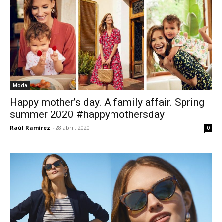
Moda
Happy mother’s day. A family affair. Spring
summer 2020 #happymothersday
Raúl Ramírez
-
28 abril, 2020
0